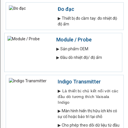
SCIENCE
Đo đạc
SEMICONDUCTOR
▶ Thiết bị đo cầm tay: đo nhiệt độ
độ ẩm
PLANT
AUTOMOTIVE
Module / Probe
▶ Sản phẩm OEM
MARITIME
▶ Đầu dò nhiệt độ/ độ ẩm
AGRICULTURE
POWER
Indigo Transmitter
HVAC
▶
Là thiết bị chủ kết nối với các
LIÊN
đầu dò tương thích Vaisala
Indigo
HỆ
▶ Màn hình hiển thị hữu ích khi có
Contact
sự cố hoặc bảo trì tại chỗ
▶ Cho phép theo dõi dữ liệu từ đầu
Us