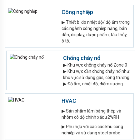
Carbon
Công nghiệp
dioxide
▶ Thiết bị đo nhiệt độ/ độ ẩm trong
Pressure
các ngành công nghiệp nặng, bán
dẫn, display, dược phẩm, tàu thủy,
AMPLA
ô tô.
HỆ
Chống cháy nổ
THỐNG
▶ Khu vực chống cháy nổ Zone 0
▶ Khu vực cần chống cháy nổ như:
LIFE
khu vực sử dụng gas, công trường
▶ Độ ẩm, nhiệt độ, điểm sương
SCIENCE
HVAC
HVAC
LĨNH
▶ Sản phẩm làm bằng thép và
nhôm có độ chính xác ±2%RH
VỰC
▶ Phù hợp với các các khu công
nghiệp và sử dụng steel probe
LIFE