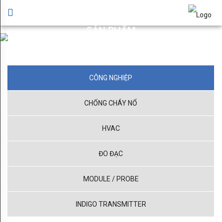
GIỚI
×
THIỆU
SẢN PHẨM
Giới thiệu sản phẩm HYUPSUNG VINA
Lời
chào
CÔNG NGHIỆP
Bản
CHỐNG CHÁY NỔ
đồ
chỉ
HVAC
dẫn
ĐO ĐẠC
Ứng
MODULE / PROBE
dụng
cho
INDIGO TRANSMITTER
Data