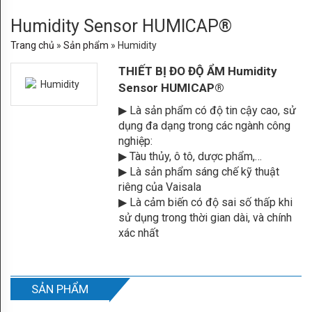
centers
Humidity Sensor HUMICAP®
Trang chủ
»
Sản phẩm
» Humidity
của
THIẾT BỊ ĐO ĐỘ ẨM Humidity
Vaisala
Sensor HUMICAP®
SẢN
▶ Là sản phẩm có độ tin cậy cao, sử
dụng đa dạng trong các ngành công
PHẨM
nghiệp:
Humidity
▶ Tàu thủy, ô tô, dược phẩm,…
▶ Là sản phẩm sáng chế kỹ thuật
Dew
riêng của Vaisala
▶ Là cảm biến có độ sai số thấp khi
point
sử dụng trong thời gian dài, và chính
xác nhất
Moisture
in
oil
SẢN PHẨM