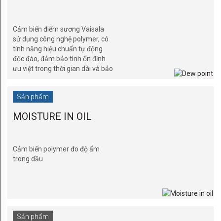
centers
Cảm biến điểm sương Vaisala
của
sử dụng công nghệ polymer, có
tính năng hiệu chuẩn tự động
Vaisala
độc đáo, đảm bảo tính ổn định
ưu việt trong thời gian dài và bảo
SẢN
v�
PHẨM
Sản phẩm
Humidity
MOISTURE IN OIL
Dew
point
Cảm biến polymer đo độ ẩm
trong dầu
Moisture
in
oil
Sản phẩm