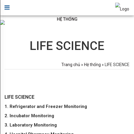
GIỚI
×
THIỆU
HỆ THỐNG
Hệ thống Hyupsung Vina
Lời
chào
LIFE SCIENCE
Bản
đồ
Trang chủ
»
Hệ thống
» LIFE SCIENCE
chỉ
dẫn
LIFE SCIENCE
Ứng
1. Refrigerator and Freezer Monitoring
dụng
2. Incubator Monitoring
cho
3. Laboratory Monitoring
Data