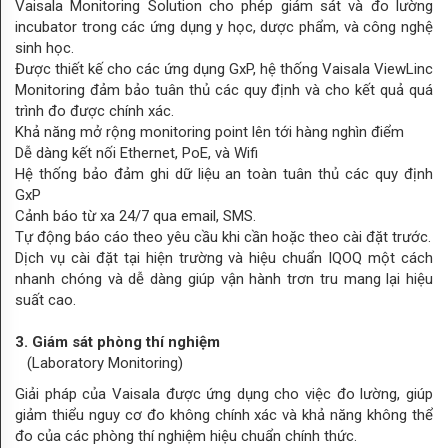
Vaisala Monitoring Solution cho phép giám sát và đo lường
SCIENCE
incubator trong các ứng dụng y học, dược phẩm, và công nghệ
sinh học.
SEMICONDUCTOR
Được thiết kế cho các ứng dụng GxP, hệ thống Vaisala ViewLinc
Monitoring đảm bảo tuân thủ các quy định và cho kết quả quá
PLANT
trình đo được chính xác.
Khả năng mở rộng monitoring point lên tới hàng nghìn điểm
AUTOMOTIVE
Dễ dàng kết nối Ethernet, PoE, và Wifi
Hệ thống bảo đảm ghi dữ liệu an toàn tuân thủ các quy định
MARITIME
GxP
AGRICULTURE
Cảnh báo từ xa 24/7 qua email, SMS.
Tự động báo cáo theo yêu cầu khi cần hoặc theo cài đặt trước.
POWER
Dịch vụ cài đặt tại hiện trường và hiệu chuẩn IQOQ một cách
nhanh chóng và dễ dàng giúp vận hành trơn tru mang lại hiệu
HVAC
suất cao.
LIÊN
3. Giám sát phòng thí nghiệm
(Laboratory Monitoring)
HỆ
Giải pháp của Vaisala được ứng dụng cho việc đo lường, giúp
Contact
giảm thiểu nguy cơ đo không chính xác và khả năng không thể
đo của các phòng thí nghiệm hiệu chuẩn chính thức.
Us