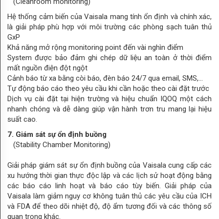
(Cleanroom monitoring)
Hệ thống cảm biến của Vaisala mang tính ổn định và chính xác,
là giải pháp phù hợp với môi trường các phòng sạch tuân thủ
GxP
Khả năng mở rộng monitoring point đến vài nghìn điểm
System được bảo đảm ghi chép dữ liệu an toàn ở thời điểm
mất nguồn điện đột ngột
Cảnh báo từ xa bằng còi báo, đèn báo 24/7 qua email, SMS,...
Tự động báo cáo theo yêu cầu khi cần hoặc theo cài đặt trước
Dịch vụ cài đặt tại hiện trường và hiệu chuẩn IQOQ một cách
nhanh chóng và dễ dàng giúp vận hành trơn tru mang lại hiệu
suất cao.
7. Giám sát sự ổn định buồng
(Stability Chamber Monitoring)
Giải pháp giám sát sự ổn định buồng của Vaisala cung cấp các
xu hướng thời gian thực độc lập và các lịch sử hoạt động bằng
các báo cáo linh hoạt và báo cáo tùy biến. Giải pháp của
Vaisala làm giảm nguy cơ không tuân thủ các yêu cầu của ICH
và FDA để theo dõi nhiệt độ, độ ẩm tương đối và các thông số
quan trọng khác.