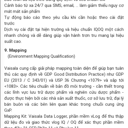
Cảnh báo từ xa 24/7 qua SMS, email, … làm giảm thiểu nguy cơ
mát mát sản phẩm
Tự động báo cáo theo yêu cầu khi cần hoặc theo cài đặt
trước
Dịch vụ cài đặt tại hiện trường và hiệu chuẩn IQOQ một cách
nhanh chóng và dễ dàng giúp vận hành trơn tru mang lại hiệu
suất cao.
9. Mapping
(Environment Mapping Qualification)
Vaisala cung cấp giải pháp mapping toàn diện để giúp bạn tuân
thủ các quy định về GDP Good Distribution Practice) như GDP
EU (2013 / C 343/01) và USP 36 Chương <1079> và sắp tới
<1083>. Các tiêu chuẩn về bản đồ môi trường - cần thiết trong
các lĩnh vực lưu trữ dược phẩm và nghiên cứu dược phẩm -
được thực hiện bởi các nhà sản xuất thuốc, cơ sở lưu trữ, đại lý
bán buôn và các bên liên quan khác trong chuỗi cung ứng
GxP.
Mapping Kit: Vaisala Data Logger, phần mềm vLog để thu thập
dữ liệu đo và giao thức vlog IQ / OQ để xác thực phần mềm