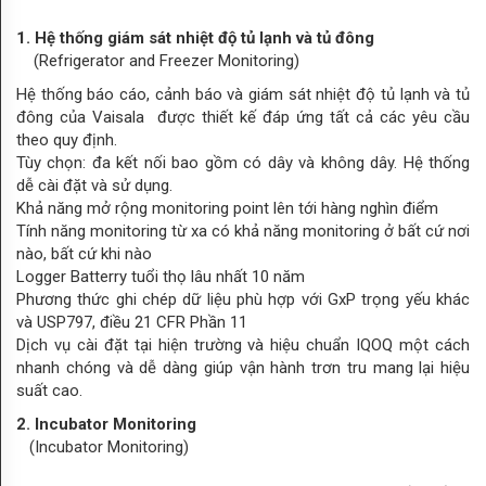
Carbon
1. Hệ thống giám sát nhiệt độ tủ lạnh và tủ đông
dioxide
(Refrigerator and Freezer Monitoring)
Pressure
Hệ thống báo cáo, cảnh báo và giám sát nhiệt độ tủ lạnh và tủ
đông của Vaisala được thiết kế đáp ứng tất cả các yêu cầu
AMPLA
theo quy định.
Tùy chọn: đa kết nối bao gồm có dây và không dây. Hệ thống
HỆ
dễ cài đặt và sử dụng.
Khả năng mở rộng monitoring point lên tới hàng nghìn điểm
THỐNG
Tính năng monitoring từ xa có khả năng monitoring ở bất cứ nơi
nào, bất cứ khi nào
LIFE
Logger Batterry tuổi thọ lâu nhất 10 năm
SCIENCE
Phương thức ghi chép dữ liệu phù hợp với GxP trọng yếu khác
và USP797, điều 21 CFR Phần 11
HVAC
Dịch vụ cài đặt tại hiện trường và hiệu chuẩn IQOQ một cách
nhanh chóng và dễ dàng giúp vận hành trơn tru mang lại hiệu
LĨNH
suất cao.
VỰC
2. Incubator Monitoring
(Incubator Monitoring)
LIFE