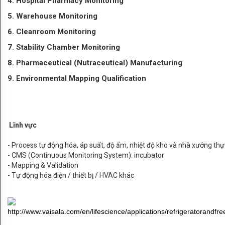
4. Hospital Pharmacy Monitoring
centers
5. Warehouse Monitoring
6. Cleanroom Monitoring
của
7. Stability Chamber Monitoring
Vaisala
8. Pharmaceutical (Nutraceutical) Manufacturing
SẢN
9. Environmental Mapping Qualification
PHẨM
Humidity
Lĩnh vực
Dew
- Process tự động hóa, áp suất, độ ẩm, nhiệt độ kho và nhà xưởng 
point
- CMS (Continuous Monitoring System): incubator
- Mapping & Validation
Moisture
- Tự động hóa điện / thiết bị / HVAC khác
in
oil
http://www.vaisala.com/en/lifescience/applications/refrigeratorandfr