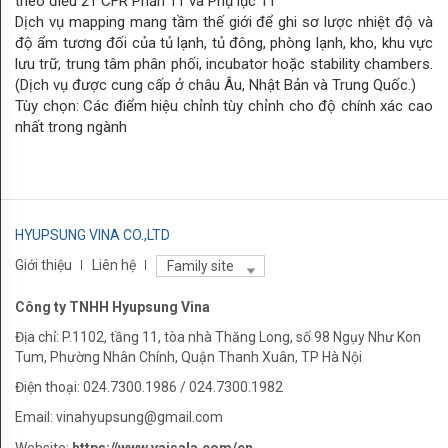
theo điều 21 CFR Phần 11 và Phụ lục 11
Dịch vụ mapping mang tầm thế giới để ghi sơ lược nhiệt độ và
độ ẩm tương đối của tủ lạnh, tủ đông, phòng lạnh, kho, khu vực
lưu trữ, trung tâm phân phối, incubator hoặc stability chambers.
(Dịch vụ được cung cấp ở châu Âu, Nhật Bản và Trung Quốc.)
Tùy chọn: Các điểm hiệu chỉnh tùy chỉnh cho độ chính xác cao
nhất trong ngành
HYUPSUNG VINA CO.,LTD
Giới thiệu
Liên hệ
Family site
Công ty TNHH Hyupsung Vina
Địa chỉ: P.1102, tầng 11, tòa nhà Thăng Long, số 98 Ngụy Như Kon
Tum, Phường Nhân Chính, Quận Thanh Xuân, TP Hà Nội
Điện thoại: 024.7300.1986 / 024.7300.1982
Email: vinahyupsung@gmail.com