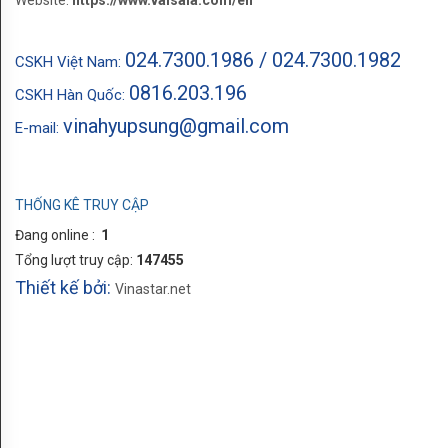
Website:
https://www.vaisala.com/en
024.7300.1986 / 024.7300.1982
CSKH Việt Nam:
0816.203.196
CSKH Hàn Quốc:
vinahyupsung@gmail.com
E-mail:
THỐNG KÊ TRUY CẬP
Đang online :
1
Tổng lượt truy cập:
147455
Thiết kế bởi:
Vinastar.net