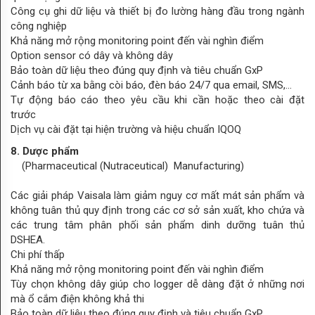
Công cụ ghi dữ liệu và thiết bị đo lường hàng đầu trong ngành
công nghiệp
Khả năng mở rộng monitoring point đến vài nghìn điểm
Option sensor có dây và không dây
Bảo toàn dữ liệu theo đúng quy định và tiêu chuẩn GxP
Cảnh báo từ xa bằng còi báo, đèn báo 24/7 qua email, SMS,...
Tự động báo cáo theo yêu cầu khi cần hoặc theo cài đặt
trước
Dịch vụ cài đặt tại hiện trường và hiệu chuẩn IQOQ
8. Dược phẩm
(Pharmaceutical (Nutraceutical) Manufacturing)
Các giải pháp Vaisala làm giảm nguy cơ mất mát sản phẩm và
không tuân thủ quy định trong các cơ sở sản xuất, kho chứa và
các trung tâm phân phối sản phẩm dinh dưỡng tuân thủ
DSHEA.
Chi phí thấp
Khả năng mở rộng monitoring point đến vài nghìn điểm
Tùy chọn không dây giúp cho logger dễ dàng đặt ở những nơi
mà ổ cắm điện không khả thi
Bảo toàn dữ liệu theo đúng quy định và tiêu chuẩn GxP