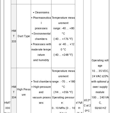
SCIENCE
▪ Cleanrooms
SEMICONDUCTOR
▪ Pharmaceutica
Temperature meas
l
urement
PLANT
processes
range: -40 ... +80
HM
▪ Environmental
°C
AUTOMOTIVE
T
Duct Type
chambers
(-40 ... +176 °F)
3
33
MARITIME
▪ Processes with
or -40 ... +12
moderate tempe
0 °C
AGRICULTURE
rature
(-40 ... +248 °F)
and humidity
Operating volt
POWER
age
Temperature meas
10 ... 35 VDC,
HVAC
urement
24 VAC ±20%
▪ Test chambers
range : -70 ... +180
with optional p
LIÊN
HM
▪ High-pressure
°C
ower supply
High Press
T
and
(-94 ... +356 °F)
module
HỆ
ure
334
vacuum proces
Operating pressur
100 ... 240 VA
±0.2º
Contact
HMT
ses
e:
±1%R
C,
C at 2
330
0...10
MPa
(0 ... 10
H
50/60 HZ
0ºC
Us