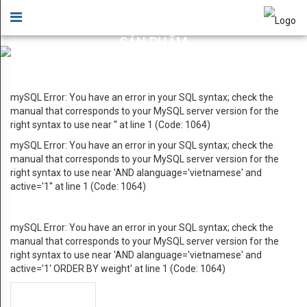
GIỚI
×
THIỆU
SẢN PHẨM
Giới thiệu sản phẩm HYUPSUNG VINA
Lời
chào
mySQL Error: You have an error in your SQL syntax; check the
manual that corresponds to your MySQL server version for the
Bản
right syntax to use near '' at line 1 (Code: 1064)
đồ
mySQL Error: You have an error in your SQL syntax; check the
manual that corresponds to your MySQL server version for the
chỉ
right syntax to use near 'AND alanguage='vietnamese' and
active='1'' at line 1 (Code: 1064)
dẫn
Ứng
mySQL Error: You have an error in your SQL syntax; check the
manual that corresponds to your MySQL server version for the
dụng
right syntax to use near 'AND alanguage='vietnamese' and
active='1' ORDER BY weight' at line 1 (Code: 1064)
cho
Data