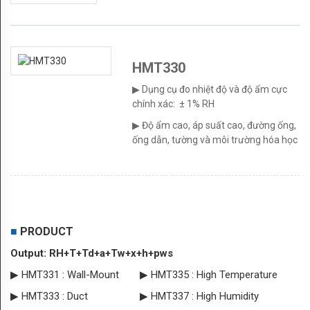
centers
của
HMT330
Vaisala
▶ Dụng cụ đo nhiệt độ và độ ẩm cực
SẢN
chính xác: ± 1% RH
▶ Độ ẩm cao, áp suất cao, đường ống,
PHẨM
ống dẫn, tường và môi trường hóa học
Humidity
Dew
point
PRODUCT
■
Moisture
Output: RH+T+Td+a+Tw+x+h+pws
in
▶ HMT331 : Wall-Mount
▶ HMT335 : High Temperature
oil
▶ HMT333 : Duct
▶ HMT337 : High Humidity