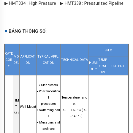
Carbon
▶ HMT334 : High Pressure
▶ HMT338 : Pressurized Pipeline
dioxide
Pressure
■
BẢNG THÔNG SỐ:
AMPLA
HỆ
SPEC
CATE
MO
APPLICATI
TYPICAL APPLI
THỐNG
GOR
TECHNICAL DATA
TEMP
DEL
ON
CATION
HUMI
Y
ERAT
OUTPUT
DITY
LIFE
URE
SCIENCE
▪ Cleanrooms
▪ Pharmaceutica
HVAC
l
Temperature rang
HM
processes
e:
LĨNH
T
Wall Mount
▪ Swimming hall
-40 ...
+60 °C (-40
331
VỰC
s
... +140 °F)
▪ Museums and
LIFE
archives