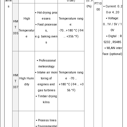
Serie
0 bar)
(0…9
PT10
s
0%)
▪
Current: 0..2
00
Download
0 or 4…20
▪ Hot drying proc
▪
Voltage:
High
esses
Temperature rang
HM
0...1V / 5V / 1
▪ Food processe
e:
T
0V
Temperatur
s,
-70...+180 °C (-94
335
▪
Digtal
: R
e
e.g. baking oven
… +356 °F)
S232 , RS485
s
▪
WLAN inter
face (optional)
▪ Professional
meteorology
▪ Intake air moni
Temperature rang
HM
High Humi
toring of
e
-70 …
T
dity
engines and
+180 °C (-94 … +3
337
gas turbines
56 °F)
▪ Timber drying
kilns
▪ Process lines
▪ Environmental