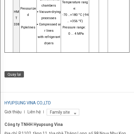
Temperature rang
chambers
Pressurize
e:
HM
▪ Vacuum-drying
d
-70 …
+180 °C (-94
T
processes
… +356 °F)
338
▪ Compressed ai
Piplelines
Pressure range:
r lines
0 ... 4
MPa
with refrigerant
dryers
Quay lại
HYUPSUNG VINA CO.,LTD
Giới thiệu
Liên hệ
Family site
Công ty TNHH Hyupsung Vina
Địa chỉ: P.1102, tầng 11, tòa nhà Thăng Long, số 98 Ngụy Như Kon