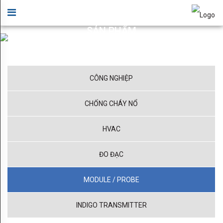
GIỚI
×
THIỆU
SẢN PHẨM
Giới thiệu sản phẩm HYUPSUNG VINA
Lời
chào
CÔNG NGHIỆP
Bản
CHỐNG CHÁY NỔ
đồ
chỉ
HVAC
dẫn
ĐO ĐẠC
Ứng
MODULE / PROBE
dụng
cho
INDIGO TRANSMITTER
Data