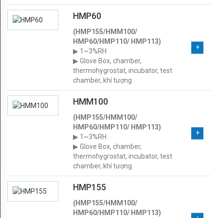
SCIENCE
HMP60
SEMICONDUCTOR
(HMP155/HMM100/
HMP60/HMP110/ HMP113)
PLANT
▶ 1~3%RH
▶ Glove Box, chamber,
AUTOMOTIVE
thermohygrostat, incubator, test
chamber, khí tượng
MARITIME
HMM100
AGRICULTURE
(HMP155/HMM100/
POWER
HMP60/HMP110/ HMP113)
▶ 1~3%RH
HVAC
▶ Glove Box, chamber,
thermohygrostat, incubator, test
LIÊN
chamber, khí tượng.
HỆ
HMP155
Contact
(HMP155/HMM100/
HMP60/HMP110/ HMP113)
Us