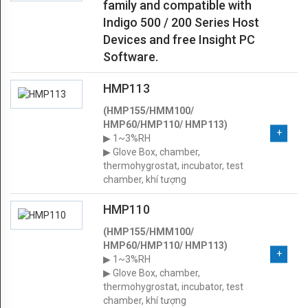
Carbon
family and compatible with
Indigo 500 / 200 Series Host
dioxide
Devices
and free Insight PC
Software.
Pressure
AMPLA
HMP113
HỆ
(HMP155/HMM100/
HMP60/HMP110/ HMP113)
THỐNG
▶ 1~3%RH
▶ Glove Box, chamber,
LIFE
thermohygrostat, incubator, test
chamber, khí tượng
SCIENCE
HMP110
HVAC
(HMP155/HMM100/
LĨNH
HMP60/HMP110/ HMP113)
▶ 1~3%RH
VỰC
▶ Glove Box, chamber,
thermohygrostat, incubator, test
LIFE
chamber, khí tượng