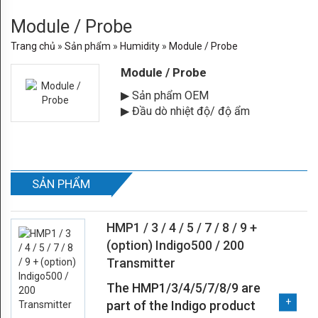
centers
Module / Probe
Trang chủ
»
Sản phẩm
»
Humidity
»
Module / Probe
của
Module / Probe
Vaisala
▶ Sản phẩm OEM
SẢN
▶ Đầu dò nhiệt độ/ độ ẩm
PHẨM
Humidity
SẢN PHẨM
Dew
point
HMP1 / 3 / 4 / 5 / 7 / 8 / 9 +
Moisture
(option) Indigo500 / 200
Transmitter
in
The HMP1/3/4/5/7/8/9 are
oil
part of the Indigo product